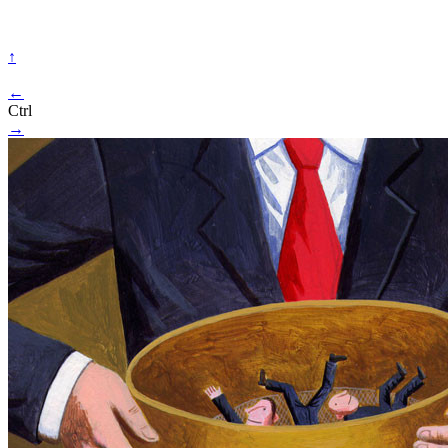
↑
←
Ctrl
→