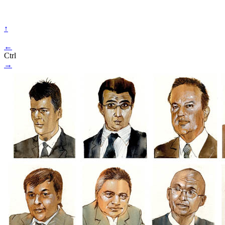
↑
←
Ctrl
→