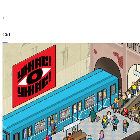
↑
←
Ctrl
→