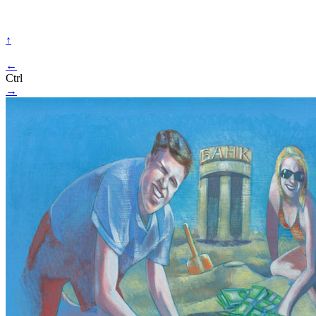
↑
←
Ctrl
→