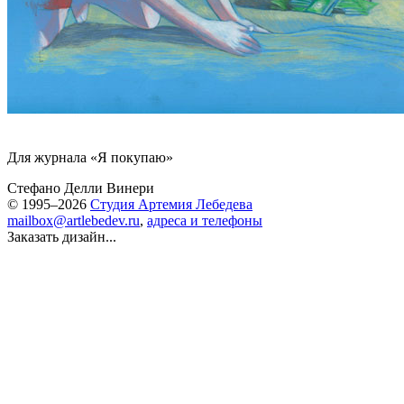
Для журнала «Я покупаю»
Стефано Делли Винери
© 1995–2026
Студия Артемия Лебедева
mailbox@artlebedev.ru
,
адреса и телефоны
Заказать дизайн...