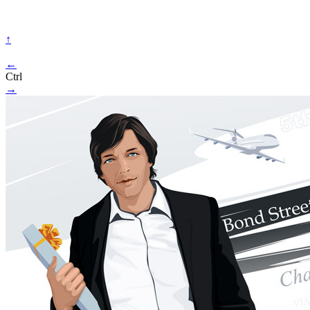
↑
←
Ctrl
→