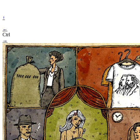
↑
←
Ctrl
→