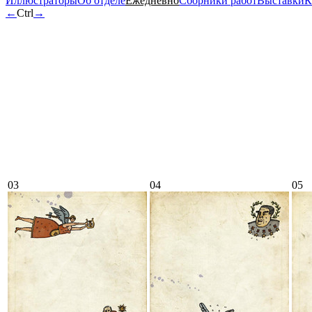
Иллюстраторы
Об отделе
Ежедневно
Сборники работ
Выставки
К
←
Ctrl
→
03
04
05