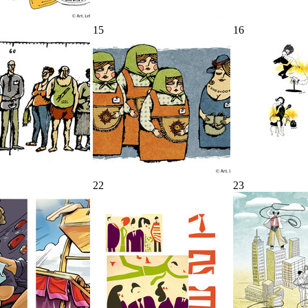
15
16
22
23