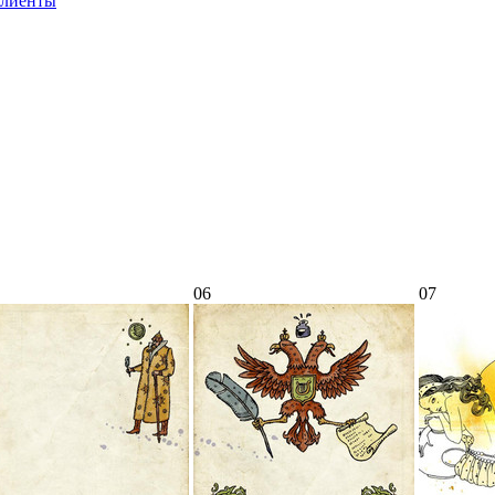
лиенты
06
07