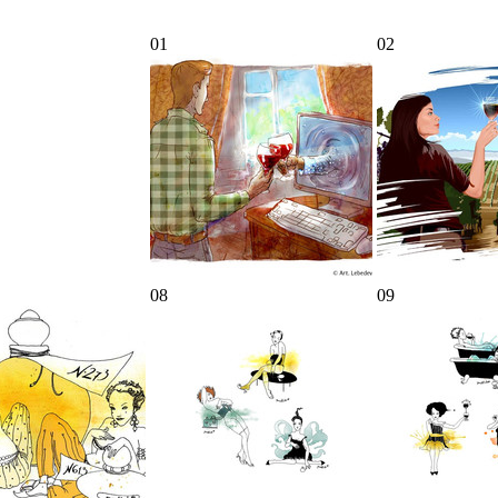
01
02
08
09