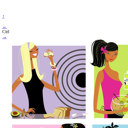
↑
←
Ctrl
→