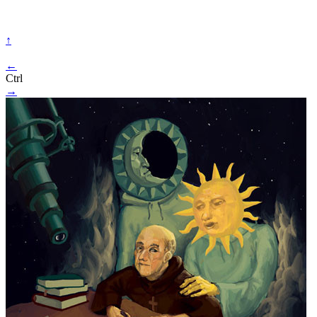
↑
←
Ctrl
→