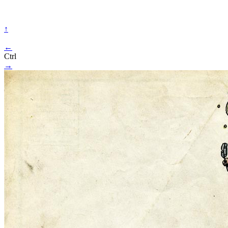
↑
←
Ctrl
→