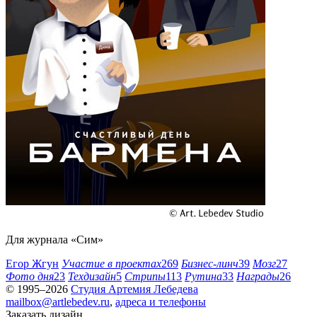
Для журнала «Сим»
Егор Жгун
Участие в проектах
269
Бизнес-линч
39
Мозг
27
Фото дня
23
Техдизайн
5
Стрипы
113
Рутина
33
Награды
26
© 1995–2026
Студия Артемия Лебедева
mailbox@artlebedev.ru
,
адреса и телефоны
Заказать дизайн...