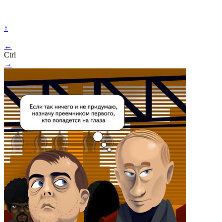
↑
←
Ctrl
→