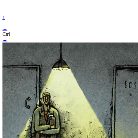
↑
←
Ctrl
→