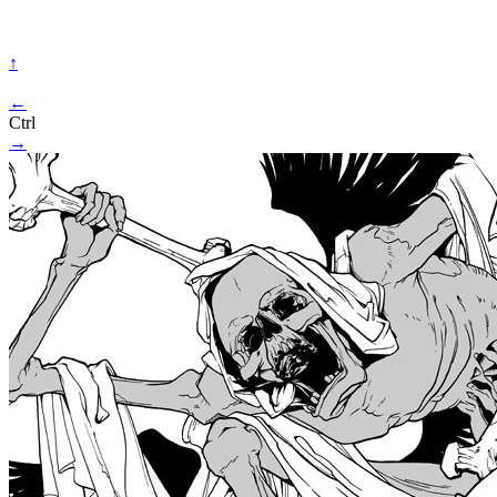
↑
←
Ctrl
→