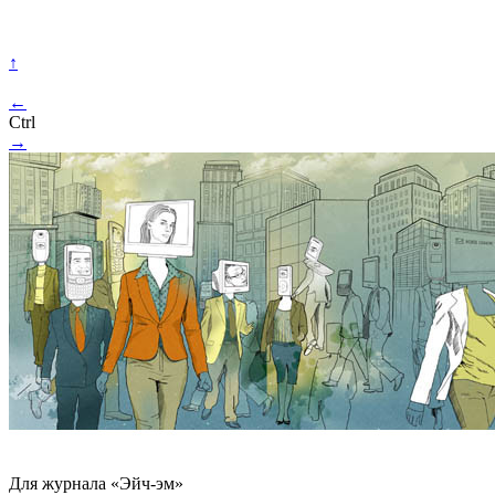
↑
←
Ctrl
→
Для журнала «Эйч-эм»