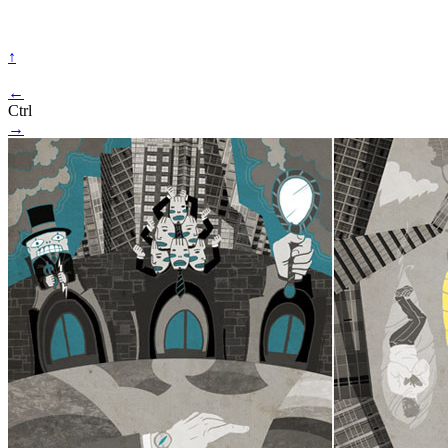
↑
←
Ctrl
→