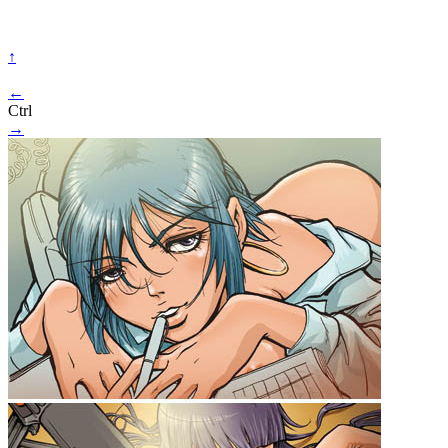
↑
←
Ctrl
→