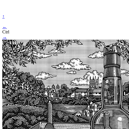
↑
←
Ctrl
→