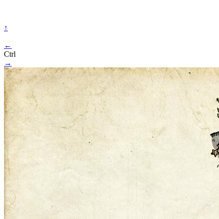
↑
←
Ctrl
→