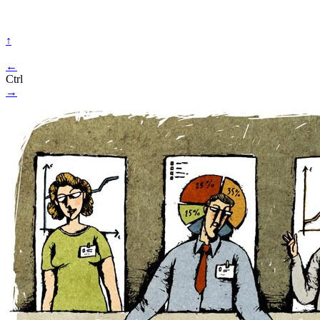
↑
←
Ctrl
→