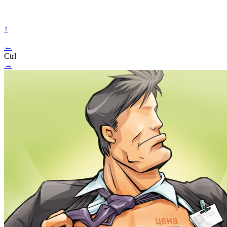
↑
←
Ctrl
→