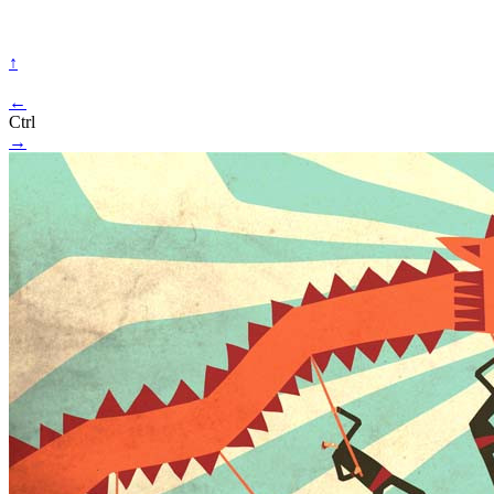
↑
←
Ctrl
→