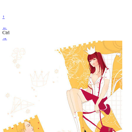
↑
←
Ctrl
→