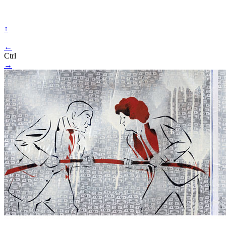
↑
←
Ctrl
→