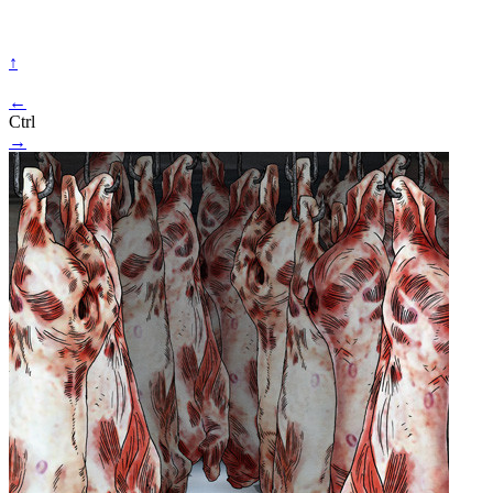
↑
←
Ctrl
→