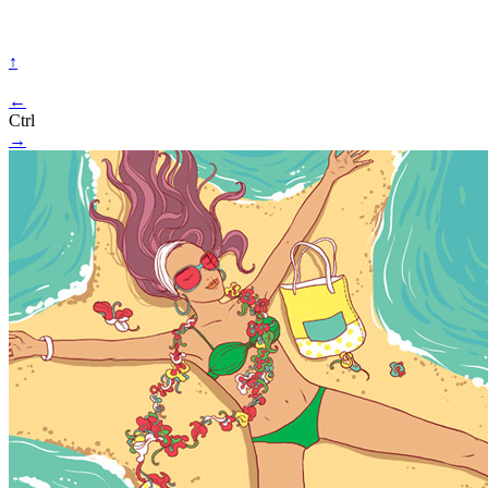
↑
←
Ctrl
→