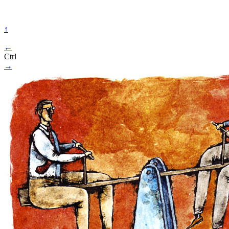
↑
←
Ctrl
→