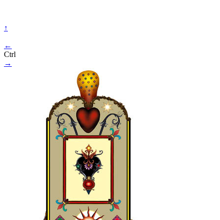
↑
←
Ctrl
→