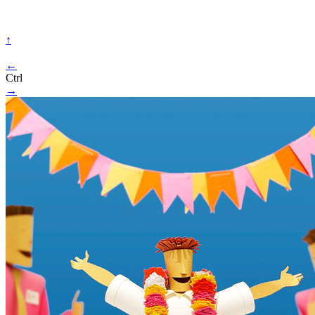
↑
←
Ctrl
→