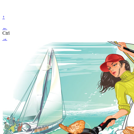
↑
←
Ctrl
→