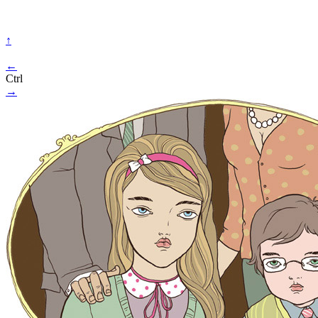
↑
←
Ctrl
→