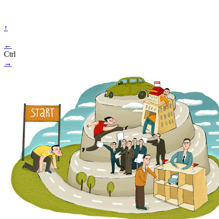
↑
←
Ctrl
→