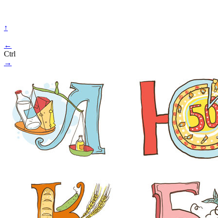
↑
←
Ctrl
→