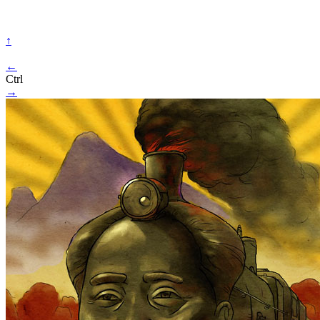
↑
←
Ctrl
→