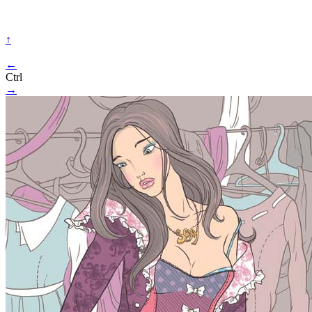
↑
←
Ctrl
→