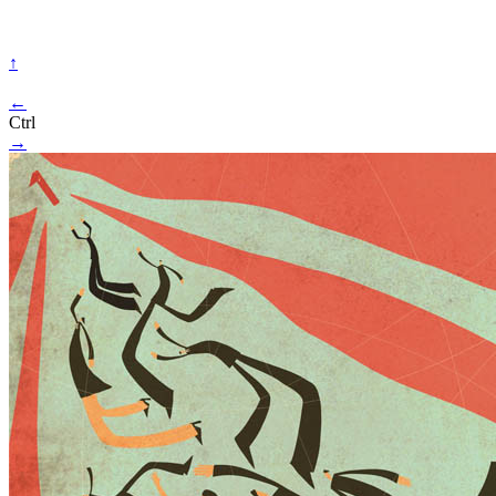
↑
←
Ctrl
→