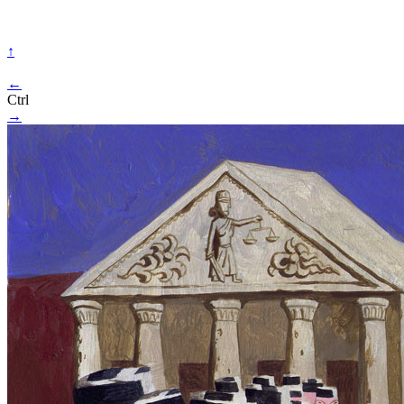
↑
←
Ctrl
→