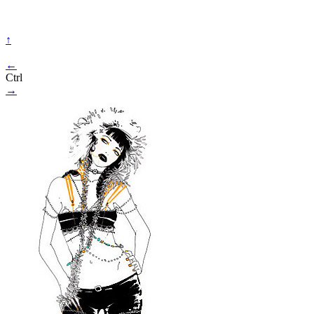
↑
←
Ctrl
→