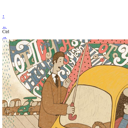
↑
←
Ctrl
→