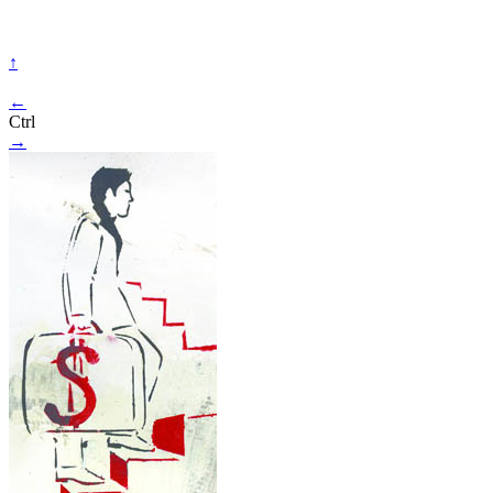
↑
←
Ctrl
→