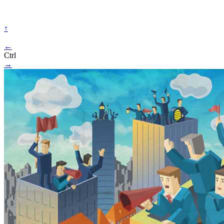
↑
←
Ctrl
→