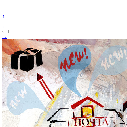
↑
←
Ctrl
→