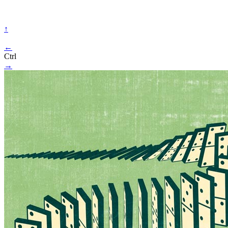
↑
←
Ctrl
→