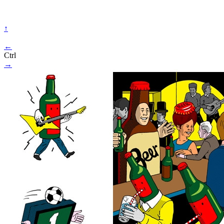
↑
←
Ctrl
→