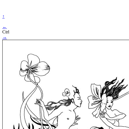
↑
←
Ctrl
→