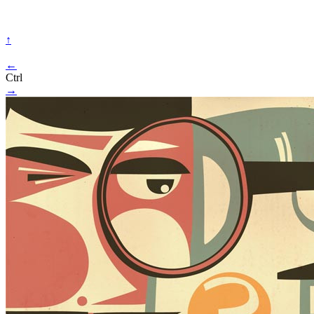
↑
←
Ctrl
→