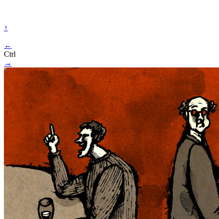
↑
←
Ctrl
→