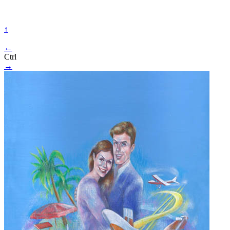
↑
←
Ctrl
→