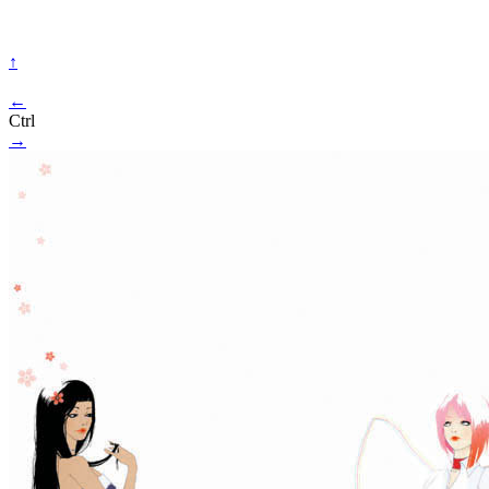
↑
←
Ctrl
→