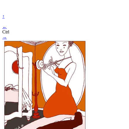
↑
←
Ctrl
→