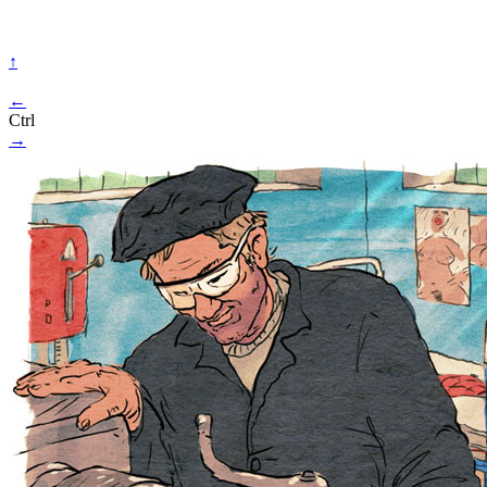
↑
←
Ctrl
→